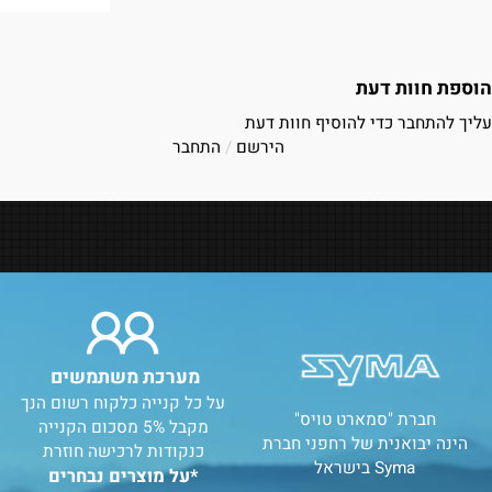
₪
249
פרטים נוספים
וות דעת
חבר כדי להוסיף חוות דעת
הירשם
/
התחבר
מערכת משתמשים