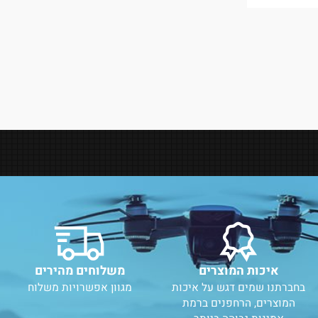
199
₪
ע:
 לסל