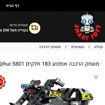
דף הבית
רחפ
משלוח חינם
בקנייה מעל 250 ש"ח
/
צעצועים
/
משחקי הרכבה
רכבה אופנוע 183 חלקים Qihui 5801