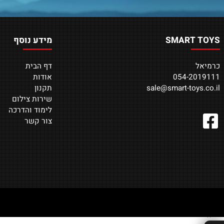
על כל קנייה כלקוח רשום הנך
ברת "סמארט טויס"
מקבל 5% מסכום הקנייה
יבואנית של רחפני חברת
מער
כנקודות לרכישה חוזרת
Syma בישראל
*על מוצרים נבחרים
SMART
מידע נוסף
דף הבית
054-2
אודות
sale@smart-toy
תקנון
שירות צילום
לימוד והדרכה
צור קשר