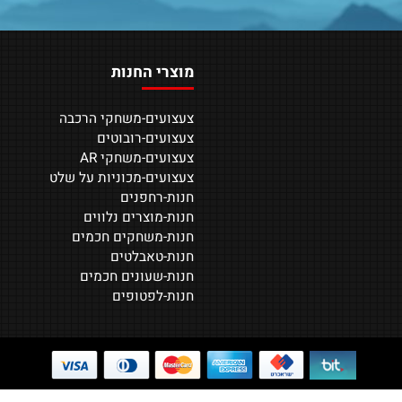
תשלום מאובטח
שירות מקצועי ואמין
כת סליקת אשראי מתקדמת
תמיכה וליווי גם לאחר הקנייה
מוצרי החנות
צעצועים-משחקי הרכבה
צעצועים-רובוטים
צעצועים-משחקי AR
צעצועים-מכוניות על שלט
חנות-רחפנים
חנות-מוצרים נלווים
חנות-משחקים חכמים
חנות-טאבלטים
חנות-שעונים חכמים
חנות-לפטופים