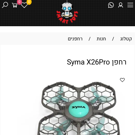
0
0
קטלוג
/
חנות
/
רחפנים
רחפן Syma X26Pro