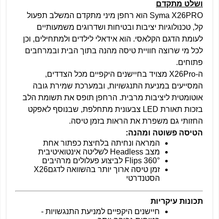
ושלט מתקדם
Syma X26PRO
הוא רחפן מיני מתקדם המשלב תפעול
קל, טכנולוגיות יציבות ובטיחות ושדרוגים משמעותיים
לעומת הדגם הקלאסי. הוא אידאלי לילדים ולמתחילים, וכן
לכל מי שרוצה חוויית טיסה מהנה בתוך הבית ובמרחבים
פתוחים
.
ה-
X26Pro
מצויד בחיישנים היקפיים מכל הצדדים
,
המסייעים במניעת התנגשויות, ובמערכת שמירת גובה
אוטומטית ליציבות מרבית. הרחפן תופס את תשומת הלב
בזכות תאורת
LED
צבעונית מתחלפת, שבנוסף לאפקט
החזותי גם משפרת את הראות בזמן טיסה
.
הטיסה פשוטה ומהנה
:
המראה ונחיתה בלחיצת כפתור אחת
מצב
Headless
לשליטה אינטואיטיבית
Flips 360°
לביצוע פעלולים מרהיבים
זמן טיסה ארוך יותר בהשוואה לדגם
X26
הסטנדרטי
תכונות עיקריות
חיישנים היקפיים למניעת התנגשויות -