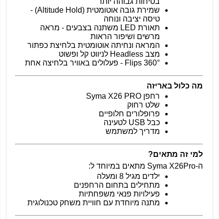
בטיחות גבוהה יותר
שמירת גובה אוטומטית
(Altitude Hold)
-
טיסה יציבה ונוחה
תאורת
LED
משתנה בצבעים - מראה
מרשים ושיפור הראות
המראה ונחיתה אוטומטית בלחיצת כפתור
מצב
Headless
לניווט קל ופשוט
Flips 360°
- פעלולים באוויר בלחיצה אחת
מה כלול באריזה
רחפן
Syma X26 PRO
שלט רחוק
פרופלורים חלופיים
כבל
USB
לטעינה
מדריך למשתמש
למי זה מתאים
?
ה-
Syma X26Pro
מתאים במיוחד ל
:
ילדים מגיל 8 ומעלה
מתחילים בתחום הרחפנים
פעילויות פנאי משפחתיות
מתנה מיוחדת עם חוויית משחק טכנולוגית