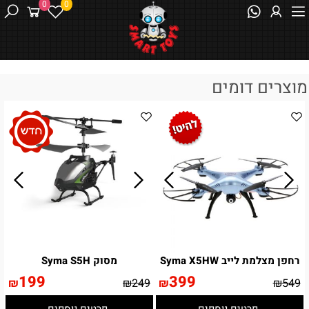
0
0
מוצרים דומים
רחפן מצלמת לייב Syma X5HW
מסוק Syma S5H
199
399
₪
₪
249
₪
₪
549
פרטים נוספים
פרטים נוספים